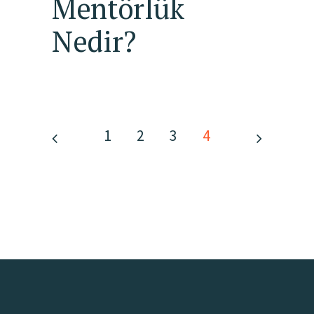
Mentörlük
Nedir?
1
2
3
4